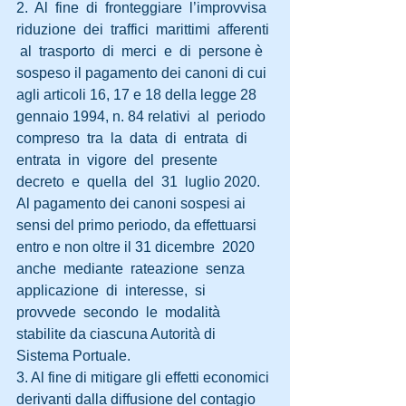
2.  Al  fine  di  fronteggiare  l’improvvisa  
riduzione  dei  traffici  marittimi  afferenti 
 al  trasporto  di  merci  e  di  persone è 
sospeso il pagamento dei canoni di cui 
agli articoli 16, 17 e 18 della legge 28 
gennaio 1994, n. 84 relativi  al  periodo  
compreso  tra  la  data  di  entrata  di  
entrata  in  vigore  del  presente  
decreto  e  quella  del  31  luglio 2020. 
Al pagamento dei canoni sospesi ai 
sensi del primo periodo, da effettuarsi 
entro e non oltre il 31 dicembre  2020  
anche  mediante  rateazione  senza  
applicazione  di  interesse,  si  
provvede  secondo  le  modalità  
stabilite da ciascuna Autorità di 
Sistema Portuale.
3. Al fine di mitigare gli effetti economici 
derivanti dalla diffusione del contagio 