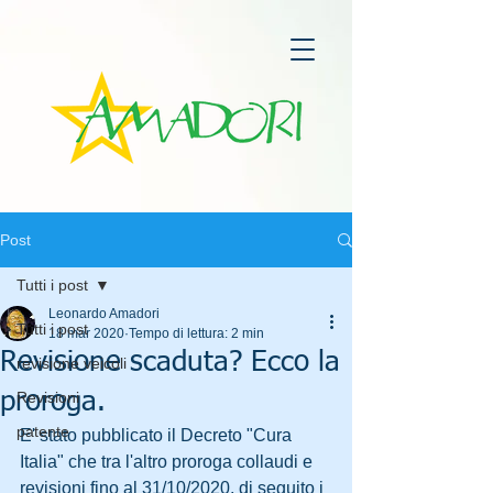
Post
Tutti i post
Leonardo Amadori
Tutti i post
18 mar 2020
Tempo di lettura: 2 min
Revisione scaduta? Ecco la
revisione veicoli
proroga.
Revisioni
patente
E' stato pubblicato il Decreto "Cura 
Italia" che tra l'altro proroga collaudi e 
revisioni fino al 31/10/2020, di seguito i 