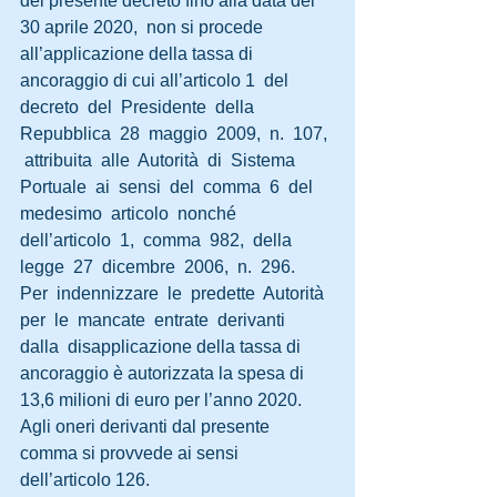
del presente decreto fino alla data del 
30 aprile 2020,  non si procede 
all’applicazione della tassa di 
ancoraggio di cui all’articolo 1  del  
decreto  del  Presidente  della  
Repubblica  28  maggio  2009,  n.  107, 
 attribuita  alle  Autorità  di  Sistema  
Portuale  ai  sensi  del  comma  6  del  
medesimo  articolo  nonché  
dell’articolo  1,  comma  982,  della  
legge  27  dicembre  2006,  n.  296.  
Per  indennizzare  le  predette  Autorità  
per  le  mancate  entrate  derivanti  
dalla  disapplicazione della tassa di 
ancoraggio è autorizzata la spesa di 
13,6 milioni di euro per l’anno 2020. 
Agli oneri derivanti dal presente 
comma si provvede ai sensi 
dell’articolo 126.