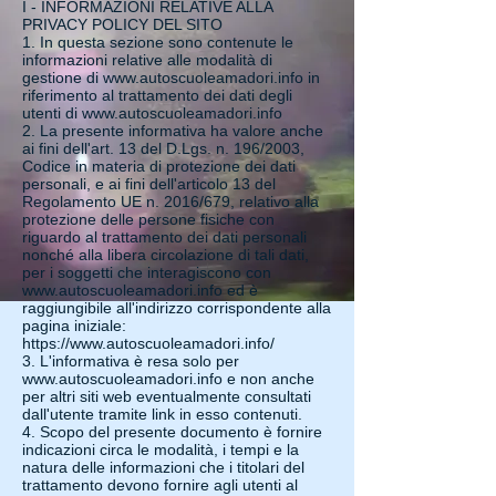
I - INFORMAZIONI RELATIVE ALLA
PRIVACY POLICY DEL SITO
1. In questa sezione sono contenute le
informazioni relative alle modalità di
gestione di
www.autoscuoleamadori.info
in
riferimento al trattamento dei dati degli
utenti di
www.autoscuoleamadori.info
2. La presente informativa ha valore anche
ai fini dell'art. 13 del D.Lgs. n. 196/2003,
Codice in materia di protezione dei dati
personali, e ai fini dell'articolo 13 del
Regolamento UE n. 2016/679, relativo alla
protezione delle persone fisiche con
riguardo al trattamento dei dati personali
nonché alla libera circolazione di tali dati,
per i soggetti che interagiscono con
www.autoscuoleamadori.info
ed è
raggiungibile all'indirizzo corrispondente alla
pagina iniziale:
https://www.autoscuoleamadori.info/
3. L'informativa è resa solo per
www.autoscuoleamadori.info
e non anche
per altri siti web eventualmente consultati
dall'utente tramite link in esso contenuti.
4. Scopo del presente documento è fornire
indicazioni circa le modalità, i tempi e la
natura delle informazioni che i titolari del
trattamento devono fornire agli utenti al