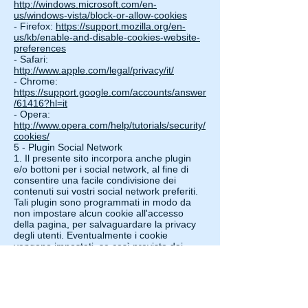
http://windows.microsoft.com/en-
us/windows-vista/block-or-allow-cookies
- Firefox:
https://support.mozilla.org/en-
us/kb/enable-and-disable-cookies-website-
preferences
- Safari:
http://www.apple.com/legal/privacy/it/
- Chrome:
https://support.google.com/accounts/answer
/61416?hl=it
- Opera:
http://www.opera.com/help/tutorials/security/
cookies/
5 - Plugin Social Network
1. Il presente sito incorpora anche plugin
e/o bottoni per i social network, al fine di
consentire una facile condivisione dei
contenuti sui vostri social network preferiti.
Tali plugin sono programmati in modo da
non impostare alcun cookie all'accesso
della pagina, per salvaguardare la privacy
degli utenti. Eventualmente i cookie
vengono impostati, se così previsto dai
social network, solo quando l'utente fa
effettivo e volontario uso del plugin. Si tenga
presente che se l'utente naviga essendo
loggato nel social network allora ha già
acconsentito all'uso dei cookie veicolati