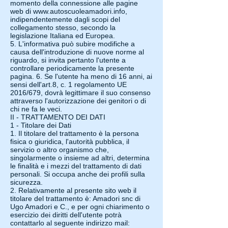
momento della connessione alle pagine
web di
www.autoscuoleamadori.info
,
indipendentemente dagli scopi del
collegamento stesso, secondo la
legislazione Italiana ed Europea.
5. L'informativa può subire modifiche a
causa dell'introduzione di nuove norme al
riguardo, si invita pertanto l'utente a
controllare periodicamente la presente
pagina. 6. Se l'utente ha meno di 16 anni, ai
sensi dell'art.8, c. 1 regolamento UE
2016/679, dovrà legittimare il suo consenso
attraverso l'autorizzazione dei genitori o di
chi ne fa le veci.
II - TRATTAMENTO DEI DATI
1 - Titolare dei Dati
1. Il titolare del trattamento è la persona
fisica o giuridica, l'autorità pubblica, il
servizio o altro organismo che,
singolarmente o insieme ad altri, determina
le finalità e i mezzi del trattamento di dati
personali. Si occupa anche dei profili sulla
sicurezza.
2. Relativamente al presente sito web il
titolare del trattamento è: Amadori snc di
Ugo Amadori e C., e per ogni chiarimento o
esercizio dei diritti dell'utente potrà
contattarlo al seguente indirizzo mail: