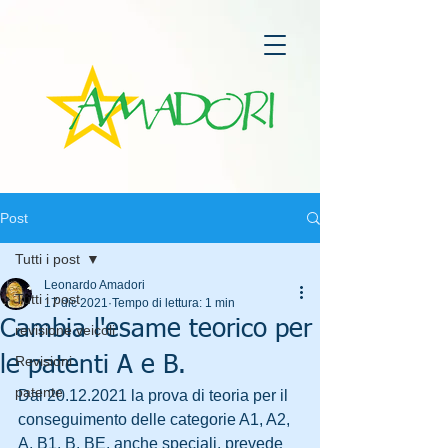
Post
Tutti i post
Leonardo Amadori
Tutti i post
17 dic 2021
Tempo di lettura: 1 min
Cambia l'esame teorico per
revisione veicoli
le patenti A e B.
Revisioni
patente
Dal 20.12.2021 la prova di teoria per il 
conseguimento delle categorie A1, A2, 
A, B1, B, BE, anche speciali, prevede 