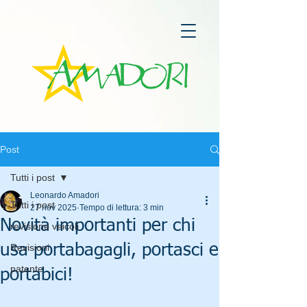
Post
Tutti i post
Leonardo Amadori
Tutti i post
27 nov 2025
Tempo di lettura: 3 min
Novità importanti per chi
revisione veicoli
usa portabagagli, portasci e
Revisioni
patente
portabici!