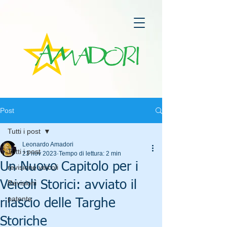
Post
Tutti i post
Leonardo Amadori
Tutti i post
23 nov 2023
Tempo di lettura: 2 min
Un Nuovo Capitolo per i
revisione veicoli
Veicoli Storici: avviato il
Revisioni
patente
rilascio delle Targhe
Storiche